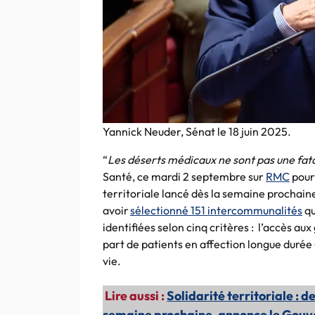
Yannick Neuder, Sénat le 18 juin 2025.
“
Les déserts médicaux ne sont pas une fata
Santé, ce mardi 2 septembre sur
RMC
pour 
territoriale lancé dès la semaine prochaine
avoir
sélectionné 151 intercommunalités
qu
identifiées selon cinq critères : l’accès au
part de patients en affection longue durée
vie.
Lire aussi :
Solidarité territoriale : d
semaine prochaine, annonce le Gou