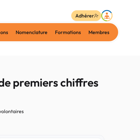
Adhérer
ions
Nomenclature
Formations
Membres
de premiers chiffres
volontaires