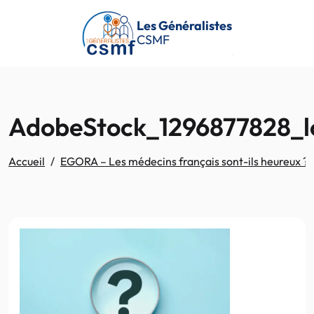
Passer au contenu principal
Les Généralistes
CSMF
AdobeStock_1296877828_l
Accueil
EGORA – Les médecins français sont-ils heureux ? 