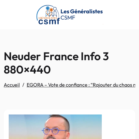
Passer au contenu principal
Les Généralistes
CSMF
Neuder France Info 3
880×440
Accueil
EGORA – Vote de confiance : “Rajouter du chaos ne