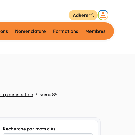
Adhérer
ions
Nomenclature
Formations
Membres
mu pour inaction
samu 85
Recherche par mots clés