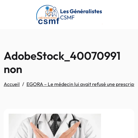
Passer au contenu principal
Les Généralistes
CSMF
AdobeStock_40070991
non
Accueil
EGORA – Le médecin lui avait refusé une prescripti