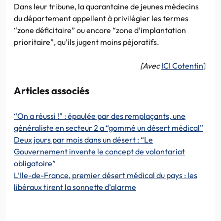
Dans leur tribune, la quarantaine de jeunes médecins
du département appellent à privilégier les termes
“zone déficitaire” ou encore “zone d’implantation
prioritaire”, qu’ils jugent moins péjoratifs.
[Avec
ICI Cotentin
]
Articles associés
“On a réussi !” : épaulée par des remplaçants, une
généraliste en secteur 2 a “gommé un désert médical”
Deux jours par mois dans un désert : “Le
Gouvernement invente le concept de volontariat
obligatoire”
L’Ile-de-France, premier désert médical du pays : les
libéraux tirent la sonnette d’alarme