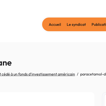
Accueil
Le syndicat
Publicat
ane
 cédé à un fonds d’investissement américain
paracetamol-d