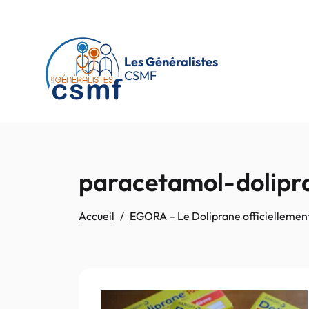
Passer au contenu principal
Les Généralistes
CSMF
paracetamol-dolipr
Accueil
EGORA – Le Doliprane officiellement