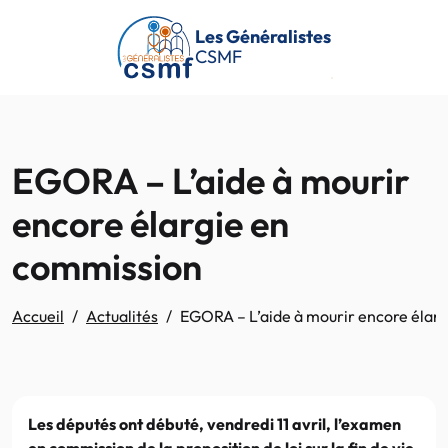
Passer au contenu principal
Les Généralistes
CSMF
EGORA – L’aide à mourir
encore élargie en
commission
Accueil
Actualités
EGORA – L’aide à mourir encore élar
Les députés ont débuté, vendredi 11 avril, l’examen
en commission de la proposition de loi sur la fin de vie.