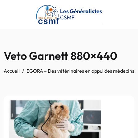
Passer au contenu principal
Les Généralistes
CSMF
Veto Garnett 880×440
Accueil
EGORA – Des vétérinaires en appui des médecins dans