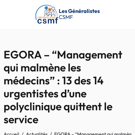
Passer au contenu principal
Les Généralistes
CSMF
EGORA – “Management
qui malmène les
médecins” : 13 des 14
urgentistes d’une
polyclinique quittent le
service
Accueil
Actualités
EGORA – “Management qui malmène les m