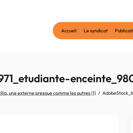
Accueil
Le syndicat
Publicat
71_etudiante-enceinte_98
ia, une externe presque comme les autres (1)
AdobeStock_6