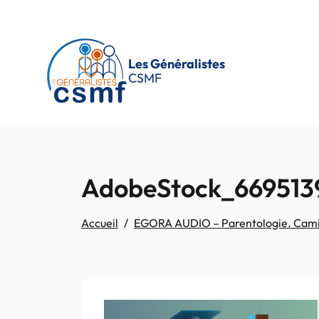
Passer au contenu principal
Les Généralistes
CSMF
AdobeStock_6695139
Accueil
EGORA AUDIO – Parentologie. Camill