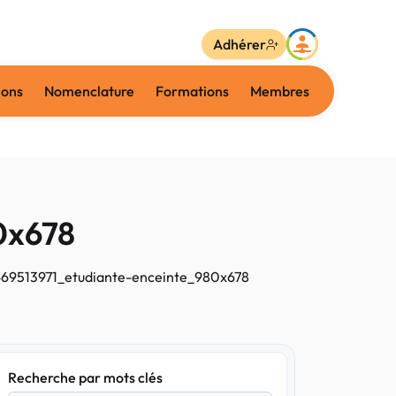
Adhérer
ions
Nomenclature
Formations
Membres
0x678
69513971_etudiante-enceinte_980x678
Recherche par mots clés