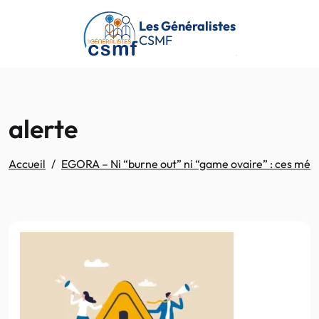
Passer au contenu principal
Les Généralistes
CSMF
alerte
Accueil
EGORA – Ni “burne out” ni “game ovaire” : ces méde