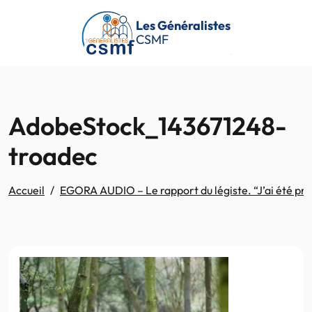
Passer au contenu principal
Les Généralistes
CSMF
AdobeStock_143671248-
troadec
Accueil
EGORA AUDIO – Le rapport du légiste. “J’ai été pro