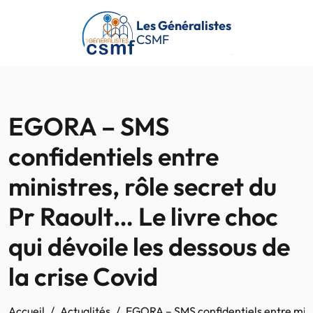
Passer au contenu principal
Les Généralistes
CSMF
EGORA – SMS
confidentiels entre
ministres, rôle secret du
Pr Raoult… Le livre choc
qui dévoile les dessous de
la crise Covid
Accueil
Actualités
EGORA – SMS confidentiels entre minist