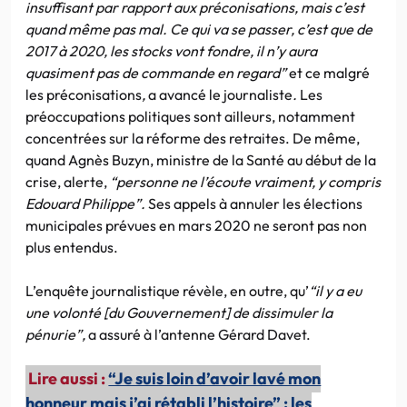
insuffisant par rapport aux préconisations, mais c’est
quand même pas mal. Ce qui va se passer, c’est que de
2017 à 2020, les stocks vont fondre, il n’y aura
quasiment pas de commande en regard”
et ce malgré
les préconisations
,
a avancé le journaliste
.
Les
préoccupations politiques sont ailleurs, notamment
concentrées sur la réforme des retraites. De même,
quand Agnès Buzyn, ministre de la Santé au début de la
crise, alerte,
“personne ne l’écoute vraiment, y compris
Edouard Philippe”.
Ses appels à annuler les élections
municipales prévues en mars 2020 ne seront pas non
plus entendus.
L’enquête journalistique révèle, en outre, qu’
“il y a eu
une volonté [du Gouvernement] de dissimuler la
pénurie”,
a assuré à l’antenne Gérard Davet.
Lire aussi :
“Je suis loin d’avoir lavé mon
honneur mais j’ai rétabli l’histoire” : les