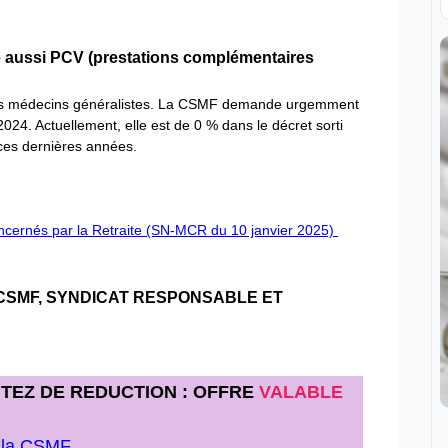
lé aussi PCV (prestations complémentaires
 des médecins généralistes. La CSMF demande urgemment
024. Actuellement, elle est de 0 % dans le décret sorti
 ces dernières années.
oncernés par la Retraite (SN-MCR du 10 janvier 2025)
 CSMF, SYNDICAT RESPONSABLE ET
ITEZ DE REDUCTION : OFFRE
VALABLE
e la CSMF