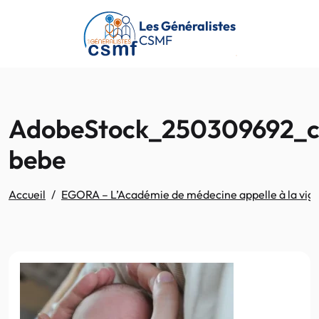
Passer au contenu principal
Les Généralistes
CSMF
AdobeStock_250309692_c
bebe
Accueil
EGORA – L’Académie de médecine appelle à la vigi