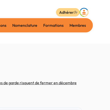
Adhérer
ions
Nomenclature
Formations
Membres
es de garde risquent de fermer en décembre