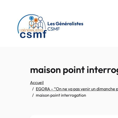
Passer au contenu principal
Les Généralistes
CSMF
maison point interro
Accueil
EGORA – “On ne va pas venir un dimanche p
maison point interrogation