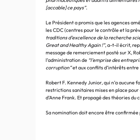
pharmaceutiques et additifs alimentaires no
[accable] ce pays”
.
Le Président a promis que les agences am
les CDC (centres pour le contrôle et la pr
traditions d’excellence de la recherche sci
Great and Healthy Again !”
, a-t-il écrit, 
message de remerciement posté sur X, Robe
l’administration de
“l’emprise des entrepri
corruption”
et aux conflits d’intérêts entr
Robert F. Kennedy Junior, qui n’a aucune 
restrictions sanitaires mises en place pour
d’Anne Frank. Et propagé des théories du c
Sa nomination doit encore être confirmée p