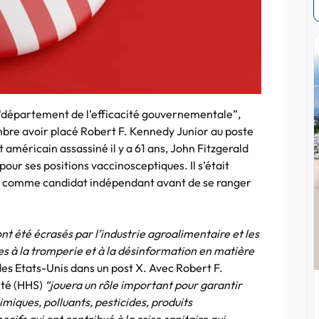
“département de l’efficacité gouvernementale”,
bre avoir placé Robert F. Kennedy Junior au poste
 américain assassiné il y a 61 ans, John Fitzgerald
our ses positions vaccinosceptiques. Il s’était
lle comme candidat indépendant avant de se ranger
t été écrasés par l’industrie agroalimentaire et les
es à la tromperie et à la désinformation en matière
 des Etats-Unis dans un post X. Avec Robert F.
nté (HHS)
“jouera un rôle important pour garantir
miques, polluants, pesticides, produits