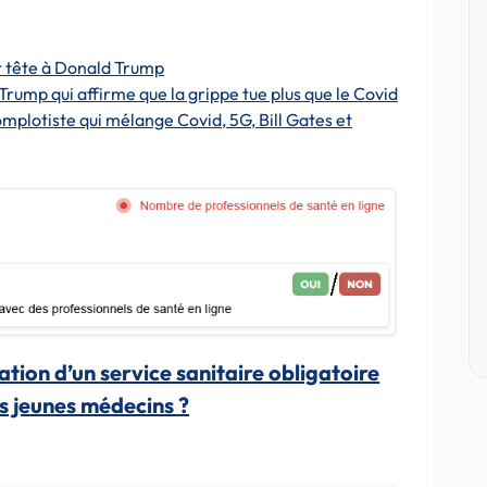
nt tête à Donald Trump
Trump qui affirme que la grippe tue plus que le Covid
mplotiste qui mélange Covid, 5G, Bill Gates et
ation d’un service sanitaire obligatoire
es jeunes médecins ?