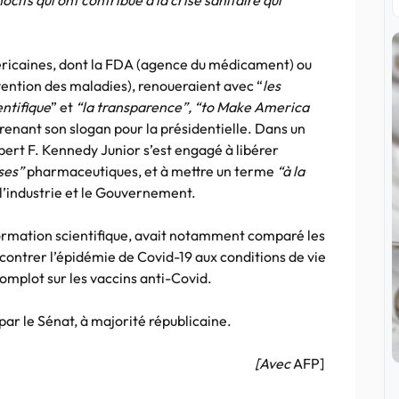
cifs qui ont contribué à la crise sanitaire qui
éricaines, dont la FDA (agence du médicament) ou
évention des maladies), renoueraient avec “
les
entifique
” et
“la transparence”, “to Make America
reprenant son slogan pour la présidentielle. Dans un
rt F. Kennedy Junior s’est engagé à libérer
ses”
pharmaceutiques, et à mettre un terme
“à la
e l’industrie et le Gouvernement.
formation scientifique, avait notamment comparé les
 contrer l’épidémie de Covid-19 aux conditions de vie
omplot sur les vaccins anti-Covid.
ar le Sénat, à majorité républicaine.
[Avec
AFP]