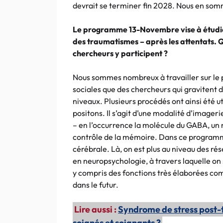
devrait se terminer fin 2028. Nous en som
Le programme 13-Novembre vise à étudier 
des traumatismes – après les attentats. 
chercheurs y participent ?
Nous sommes nombreux à travailler sur le 
sociales que des chercheurs qui gravitent 
niveaux. Plusieurs procédés ont ainsi été 
positons. Il s’agit d’une modalité d’image
– en l’occurrence la molécule du GABA, u
contrôle de la mémoire. Dans ce programme,
cérébrale. Là, on est plus au niveau des rés
en neuropsychologie, à travers laquelle on
y compris des fonctions très élaborées co
dans le futur.
Lire aussi :
Syndrome de stress post-
soignés et soignants ?