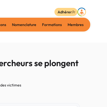
Adhérer
ions
Nomenclature
Formations
Membres
ercheurs se plongent
 des victimes