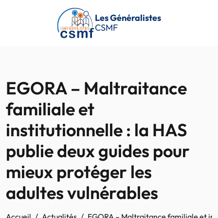
Passer au contenu principal
Les Généralistes
CSMF
EGORA – Maltraitance
familiale et
institutionnelle : la HAS
publie deux guides pour
mieux protéger les
adultes vulnérables
Accueil
Actualités
EGORA – Maltraitance familiale et inst