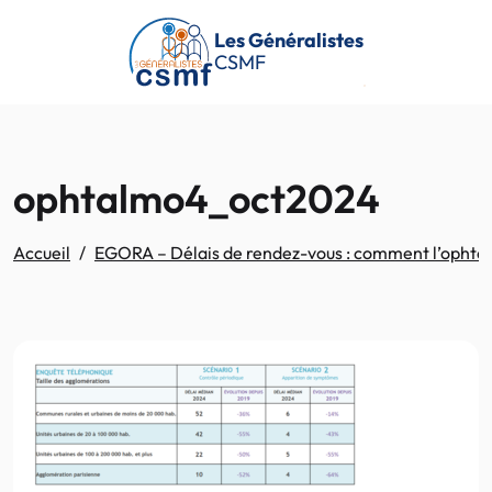
Passer au contenu principal
Les Généralistes
CSMF
ophtalmo4_oct2024
Accueil
EGORA – Délais de rendez-vous : comment l’ophtalmo