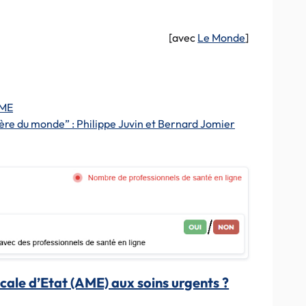
[avec
Le Monde
]
AME
sère du monde” : Philippe Juvin et Bernard Jomier
icale d’Etat (AME) aux soins urgents ?