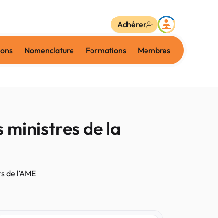
Adhérer
ions
Nomenclature
Formations
Membres
 ministres de la
rs de l’AME