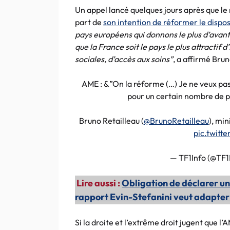
Un appel lancé quelques jours après que le 
part de
son intention de réformer le disposi
pays européens qui donnons le plus d’avanta
que la France soit le pays le plus attracti
sociales, d’accès aux soins”
, a affirmé Bru
AME : &”On la réforme (…) Je ne veux pas q
pour un certain nombre de pr
Bruno Retailleau (
@BrunoRetailleau
), min
pic.twit
— TF1Info (@TF1
Lire aussi :
Obligation de déclarer u
rapport Evin-Stefanini veut adapter
Si la droite et l’extrême droit jugent que l’