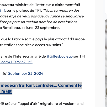
nouveau ministre de l’Intérieur a clairement fait
tif
, sur le plateau de TF1.
“Nous sommes un des
ges et je ne veux pas que la France se singularise,
f d’Europe pour un certain nombre de prestations
no Retailleau, ce lundi 23 septembre.
ue la France soit le pays le plus attractif d’Europe
estations sociales d’accès aux soins.”
istre de l’Intérieur, invité de
@GillesBouleau
sur TF1
ter.com/72XY6n7Or5
Info)
September 23, 2024
n médecin traitant, contrôles… Comment le
 l’AME
AME crée un “appel d’air” migratoire et veulent ainsi