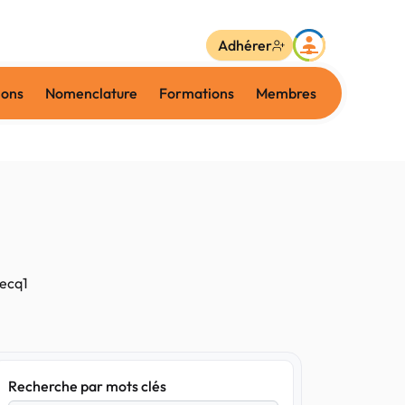
Adhérer
ions
Nomenclature
Formations
Membres
secq1
Recherche par mots clés