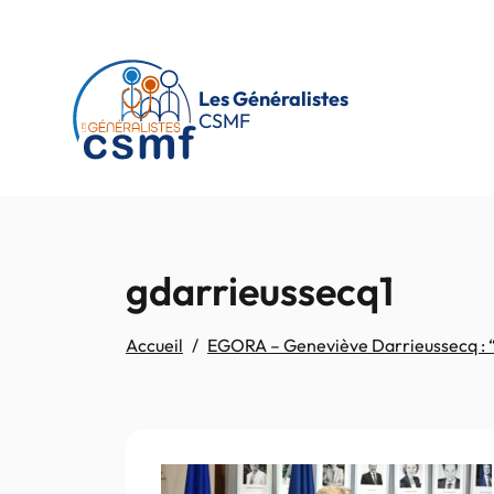
Passer au contenu principal
Les Généralistes
CSMF
gdarrieussecq1
Accueil
EGORA – Geneviève Darrieussecq : “Je 