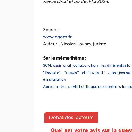
Revue Droit et Santé, Mai 2024.
Source :
www.egora.fr
Auteur : Nicolas Loubry, juriste
Sur le même thème :
SCM, assistanat, collaboration… les différents sta
“Réaliste”, “simple” et “incitatif” : les jeun
d’installation
Après l’intérim, l’Etat s’attaque aux contrats tem