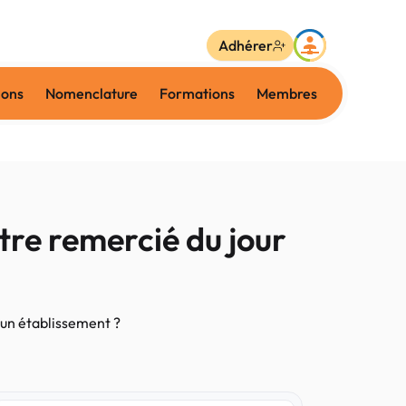
Adhérer
ions
Nomenclature
Formations
Membres
tre remercié du jour
 un établissement ?