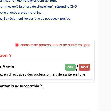
r l’hôpital, alerte le président du Samu
n sommes qu’à la phase de simulation”, répond le CNG
ouvelle procédure de matching
nes, ils réclament l’ouverture de nouveaux postes
enter la naturopathie ?