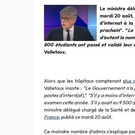
Le ministre dé
mardi 20 août,
d’internat à la
prochain
“. “
Le
d’autant le nomb
800 étudiants ont passé et validé leur
Valletoux.
Alors que les hôpitaux compteront
plus 
Valletoux insiste :
“Le Gouvernement n’a p
postes d’intern
[at].”
“S’il y a moins d’inter
examen cette année. S’il y avait eu 9 500 
ministre délégué chargé de la Santé et d
France
, publié ce mardi 20 août.
Ce moindre nombre d’admis s’explique par