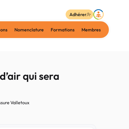
Adhérer
ions
Nomenclature
Formations
Membres
’air qui sera
ssure Valletoux