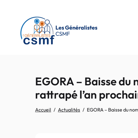
Passer au contenu principal
Les Généralistes
CSMF
EGORA – Baisse du no
rattrapé l’an prochai
Accueil
Actualités
EGORA – Baisse du nombr