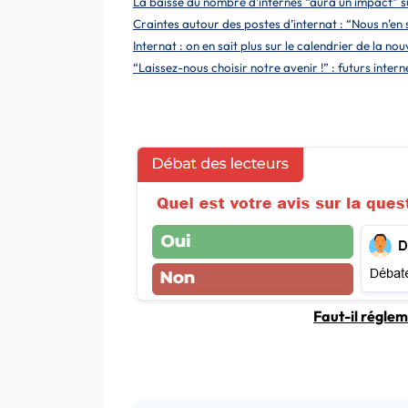
La baisse du nombre d’internes “aura un impact” su
Craintes autour des postes d’internat : “Nous n’e
Internat : on en sait plus sur le calendrier de la n
“Laissez-nous choisir notre avenir !” : futurs inter
Faut-il réglem