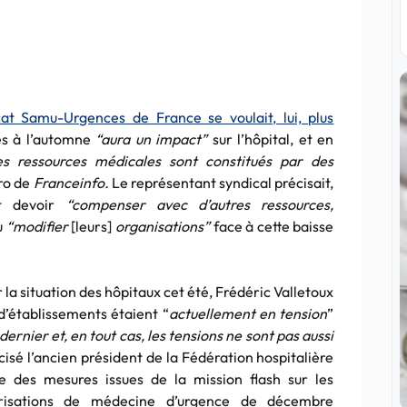
cat Samu-Urgences de France se voulait, lui, plus
es à l’automne
“aura un impact”
sur l’hôpital, et en
s ressources médicales sont constitués par des
cro de
Franceinfo.
Le représentant syndical précisait,
nt devoir
“compenser avec d’autres ressources,
u
“modifier
[leurs]
organisations”
face à cette baisse
 la situation des hôpitaux cet été, Frédéric Valletoux
d’établissements étaient “
actuellement en tension
”
dernier et, en tout cas, les tensions ne sont pas aussi
écisé l’ancien président de la Fédération hospitalière
e des mesures issues de la mission flash sur les
risations de médecine d’urgence de décembre