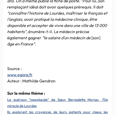
ans. On a même publié la fiche de poste.”
Pour lui, son
remplaçant idéal doit avoir quelques prérequis. Il doit
“connaître l’histoire de Lourdes, maîtriser le français et
l’anglais, avoir pratiqué la médecine clinique, être
disponible et accepter de vivre dans une ville de 13 000
habitants”,
énumère-t-il. Le médecin précise
également gagner
“le salaire d’un médecin de
[son]
âge en France”.
Source :
www.egora.fr
Auteur : Mathilde Gendron
Sur le même thème :
La guérison “inexpliquée” de Sœur Bernadette Moriau, 70e
miracle de Lourdes
Ils explorent les croyances de leurs patients pour mieux les