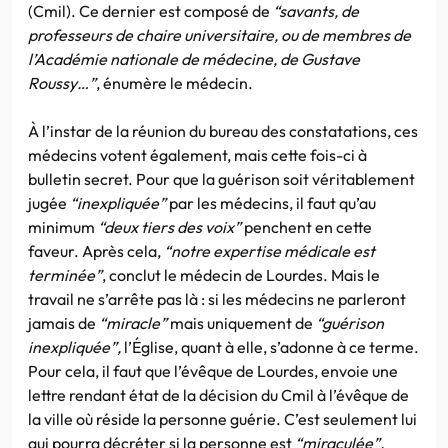
(Cmil). Ce dernier est composé de
“savants, de
professeurs de chaire universitaire, ou de membres de
l’Académie nationale de médecine, de Gustave
Roussy…”
, énumère le médecin.
À l’instar de la réunion du bureau des constatations, ces
médecins votent également, mais cette fois-ci à
bulletin secret. Pour que la guérison soit véritablement
jugée
“inexpliquée”
par les médecins, il faut qu’au
minimum
“deux tiers des voix”
penchent en cette
faveur. Après cela,
“notre expertise médicale est
terminée”
, conclut le médecin de Lourdes. Mais le
travail ne s’arrête pas là : si les médecins ne parleront
jamais de
“miracle”
mais uniquement de
“guérison
inexpliquée”,
l’Église, quant à elle, s’adonne à ce terme.
Pour cela, il faut que l’évêque de Lourdes, envoie une
lettre rendant état de la décision du Cmil à l’évêque de
la ville où réside la personne guérie. C’est seulement lui
qui pourra décréter si la personne est
“miraculée”.