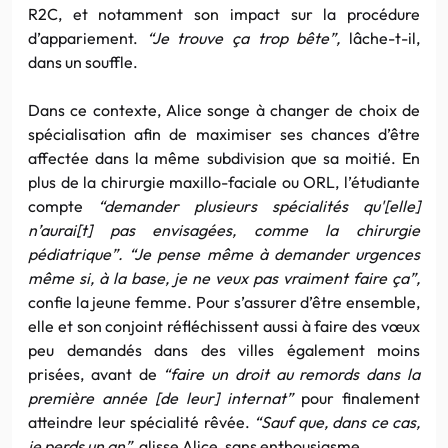
R2C, et notamment son impact sur la procédure
d’appariement.
“Je trouve ça trop bête”,
lâche-t-il,
dans un souffle.
Dans ce contexte, Alice songe à changer de choix de
spécialisation afin de maximiser ses chances d’être
affectée dans la même subdivision que sa moitié. En
plus de la chirurgie maxillo-faciale ou ORL, l’étudiante
compte
“demander plusieurs spécialités qu'[elle]
n’aurai[t] pas envisagées, comme la chirurgie
pédiatrique”. “Je pense même à demander urgences
même si, à la base, je ne veux pas vraiment faire ça”,
confie la jeune femme. Pour s’assurer d’être ensemble,
elle et son conjoint réfléchissent aussi à faire des vœux
peu demandés dans des villes également moins
prisées, avant de
“faire un droit au remords dans la
première année [de leur] internat”
pour finalement
atteindre leur spécialité rêvée.
“Sauf que, dans ce cas,
je perds un an”,
glisse Alice, sans enthousiasme.