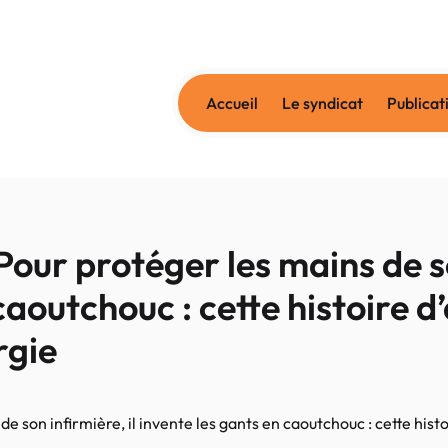
Accueil
Le syndicat
Publicat
r protéger les mains de son
caoutchouc : cette histoire 
rgie
son infirmière, il invente les gants en caoutchouc : cette histo