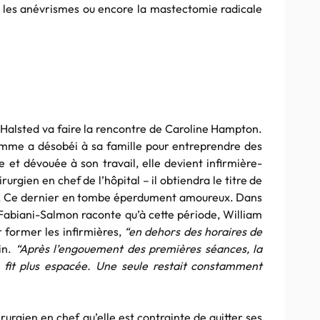
, les anévrismes ou encore la mastectomie radicale
m Halsted va faire la rencontre de Caroline Hampton.
femme a désobéi à sa famille pour entreprendre des
 et dévouée à son travail, elle devient infirmière-
urgien en chef de l’hôpital – il obtiendra le titre de
ns. Ce dernier en tombe éperdument amoureux. Dans
 Fabiani-Salmon raconte qu’à cette période, William
 former les infirmières,
“en dehors des horaires de
in.
“Après l’engouement des premières séances, la
e fit plus espacée. Une seule restait constamment
rurgien en chef qu’elle est contrainte de quitter ses