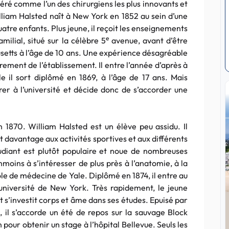
déré comme l’un des chirurgiens les plus innovants et
illiam Halsted naît à New York en 1852 au sein d’une
 quatre enfants. Plus jeune, il reçoit les enseignements
e
milial, situé sur la célèbre 5
avenue, avant d’être
etts à l’âge de 10 ans. Une expérience désagréable
rement de l’établissement. Il entre l’année d’après à
le il sort diplômé en 1869, à l’âge de 17 ans. Mais
rer à l’université et décide donc de s’accorder une
en 1870. William Halsted est un élève peu assidu. Il
t davantage aux activités sportives et aux différents
tudiant est plutôt populaire et noue de nombreuses
moins à s’intéresser de plus près à l’anatomie, à la
cole de médecine de Yale. Diplômé en 1874, il entre au
université de New York. Très rapidement, le jeune
 s’investit corps et âme dans ses études. Epuisé par
 il s’accorde un été de repos sur la sauvage Block
n pour obtenir un stage à l’hôpital Bellevue. Seuls les