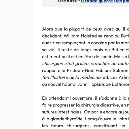
Lire aussi •
Grande guerre : les poi
Alors que la plupart de ceux avec qui i
décèdent, William Halsted se rend au Butl
guérir en remplaçant la cocaïne par la mo
sa vie. Il reste de longs mois au Butler 
estiment qu’il est en état de sortir. Mais 
chirurgien était grillée, entachée de tout
rapporte le Pr Jean-Noël Fabiani-Salmon
fait l’histoire de la médecine
(éd. Les Arène
du nouvel hôpital John Hopkins de Baltimore
En attendant l’ouverture, il s’adonne à l
faire progresser la chirurgie digestive, e
sutures intestinales. On parle encore aujou
à la glande thyroïde. Lorsqu’ouvre le Joh
les futurs chirurgiens, constituant un