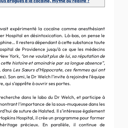
lus drogués à la cocaïne, mythe ou réalité ?
l avait expérimenté la cocaïne comme anesthésiant
er Hospital en désintoxication. Là-bas, on pense le
rphine… Il restera dépendant à cette substance toute
Hospital de Providence jusqu’à ce que les médecins
à New York
, “on ne voulait plus de lui, sa réputation de
e cette histoire et amoindrie par sa longue absence”,
, dans
Les Sœurs d’Hippocrate, ces femmes qui ont
s). Son ami, le Dr Welch l’invite à rejoindre l’équipe
, qui s’apprête à ouvrir ses portes.
a recherche dans le labo du Dr Welch, et participe à
n montrant l’importance de la sous-muqueuse dans les
rd’hui de suture de Halsted. Il s’intéresse également
n Hopkins Hospital, il crée un programme pour former
 héritage précieux. En parallèle, il continue de