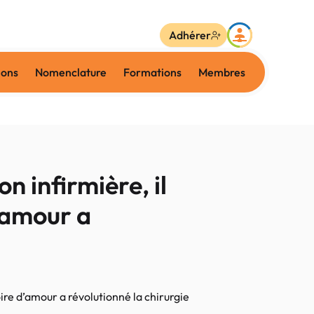
Adhérer
ions
Nomenclature
Formations
Membres
 infirmière, il
d’amour a
ire d’amour a révolutionné la chirurgie