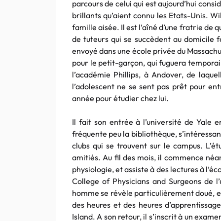
parcours de celui qui est aujourd’hui consi
brillants qu’aient connu les Etats-Unis. W
famille aisée. Il est l’aîné d’une fratrie de
de tuteurs qui se succèdent au domicile fa
envoyé dans une école privée du Massachus
pour le petit-garçon, qui fuguera temporai
l’académie Phillips, à Andover, de laquel
l’adolescent ne se sent pas prêt pour ent
année pour étudier chez lui.
Il fait son entrée à l’université de Yale 
fréquente peu la bibliothèque, s’intéressan
clubs qui se trouvent sur le campus. L’é
amitiés. Au fil des mois, il commence néan
physiologie, et assiste à des lectures à l’é
College of Physicians and Surgeons de l’
homme se révèle particulièrement doué, et
des heures et des heures d’apprentissage,
Island. A son retour, il s’inscrit à un exame