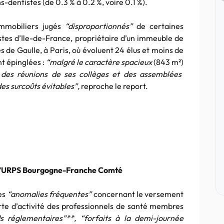
-dentistes (de 0.3 % à 0.2 %, voire 0.1 %).
immobiliers jugés
“disproportionnés”
de certaines
tes d’Ile-de-France, propriétaire d’un immeuble de
s de Gaulle, à Paris, où évoluent 24 élus et moins de
 épinglées :
“malgré le caractère spacieux
(843 m²)
des réunions de ses collèges et des assemblées
es surcoûts évitables”,
reproche le report.
 l’URPS Bourgogne-Franche Comté
des
“anomalies fréquentes”
concernant le versement
te d’activité des professionnels de santé membres
 réglementaires”**, “forfaits à la demi-journée