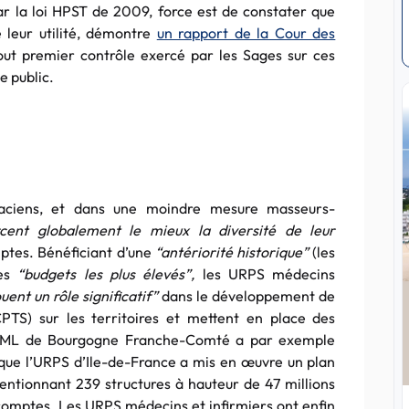
ar la loi HPST de 2009, force est de constater que
 leur utilité, démontre
un rapport de la Cour des
tout premier contrôle exercé par les Sages sur ces
e public.
aciens, et dans une moindre mesure masseurs-
rcent globalement le mieux la diversité de leur
ptes. Bénéficiant d’une
“antériorité historique”
(les
des
“budgets les plus élevés”,
les URPS médecins
ouent un rôle significatif”
dans le développement de
PTS) sur les territoires et mettent en place des
URPS ML de Bourgogne Franche-Comté a par exemple
que l’URPS d’Ile-de-France a mis en œuvre un plan
ventionnant 239 structures à hauteur de 47 millions
s comptes. Les URPS médecins et infirmiers ont enfin