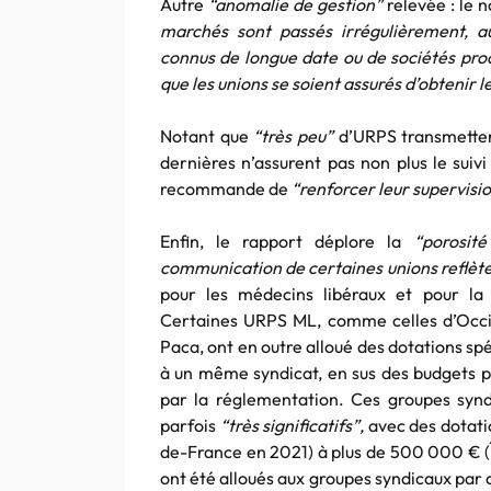
Autre
“anomalie de gestion”
relevée : le 
marchés sont passés irrégulièrement, au
connus de longue date ou de sociétés proc
que les unions se soient assurés d’obtenir
Notant que
“très peu”
d’URPS transmetten
dernières n’assurent pas non plus le suivi 
recommande de
“renforcer leur supervisio
Enfin, le rapport déplore la
“porosité
communication de certaines unions reflète
pour les médecins libéraux et pour l
Certaines URPS ML, comme celles d’Occit
Paca, ont en outre alloué des dotations sp
à un même syndicat, en sus des budgets pa
par la réglementation. Ces groupes syn
parfois
“très significatifs”,
avec des dotati
de-France en 2021) à plus de 500 000 € (Î
ont été alloués aux groupes syndicaux par