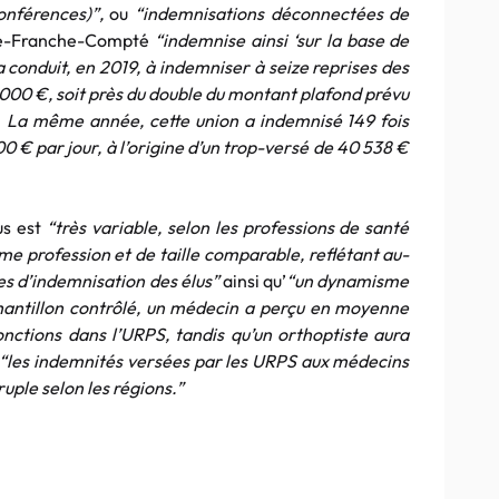
conférences)”,
ou
“indemnisations déconnectées de
e-Franche-Compté
“indemnise ainsi ‘sur la base de
a conduit, en 2019, à indemniser à seize reprises des
 000 €, soit près du double du montant plafond prévu
.
La même année, cette union a indemnisé 149 fois
0 € par jour, à l’origine d’un trop-versé de 40 538 €
us est
“très variable, selon les professions de santé
 profession et de taille comparable, reflétant au-
es d’indemnisation des élus”
ainsi qu’
“un dynamisme
hantillon contrôlé, un médecin a perçu en moyenne
nctions dans l’URPS, tandis qu’un orthoptiste aura
“les indemnités versées par les URPS aux médecins
ruple selon les régions.”