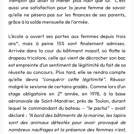
tremplin qui allait la mener plus haut que lui.”
C’est
aussi une satisfaction pour la jeune femme de savoir
qu’elle ne pèsera pas sur les finances de ses parents,
grâce à la solde mensuelle de l’armée.
L’école a ouvert ses portes aux femmes depuis trois
ans*, mais à peine 15% sont finalement admises.
Arrivée dans la cour du bâtiment massif, où flotte le
drapeau tricolore, celle qui vient de décrocher son bac
est empreinte d’un sentiment de légitimité du fait de sa
réussite au concours. Plus tard, elle se rendra compte
qu’elle devra
“conquérir cette légitimité”.
Réussir
malgré le sexisme de certains gradés. Comme lors d’un
e
stage obligatoire en 2
année, en 1978, à la base
aéronavale de Saint-Mandrier, près de Toulon, durant
lequel le commandant du bateau –
“le pacha” –
avait
déclaré :
“A bord des bâtiments de la marine, les lapins
sont des animaux détestés pour avoir provoqué de
nombreux naufrages et la présence des femmes n’est,