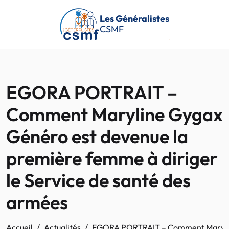
Passer au contenu principal
Les Généralistes
CSMF
EGORA PORTRAIT –
Comment Maryline Gygax
Généro est devenue la
première femme à diriger
le Service de santé des
armées
Accueil
Actualités
EGORA PORTRAIT – Comment Maryline 