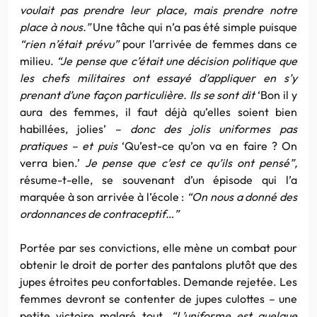
voulait pas prendre leur place, mais prendre notre
place à nous.”
Une tâche qui n’a pas été simple puisque
“rien n’était prévu”
pour l’arrivée de femmes dans ce
milieu.
“Je pense que c’était une décision politique que
les chefs militaires ont essayé d’appliquer en s’y
prenant d’une façon particulière. Ils se sont dit
‘Bon il y
aura des femmes, il faut déjà qu’elles soient bien
habillées, jolies’
– donc des jolis uniformes pas
pratiques – et puis
‘Qu’est-ce qu’on va en faire ? On
verra bien.’
Je pense que c’est ce qu’ils ont pensé”,
résume-t-elle, se souvenant d’un épisode qui l’a
marquée à son arrivée à l’école :
“On nous a donné des
ordonnances de contraceptif…”
Portée par ses convictions, elle mène un combat pour
obtenir le droit de porter des pantalons plutôt que des
jupes étroites peu confortables. Demande rejetée. Les
femmes devront se contenter de jupes culottes – une
petite victoire malgré tout.
“L’uniforme est quelque