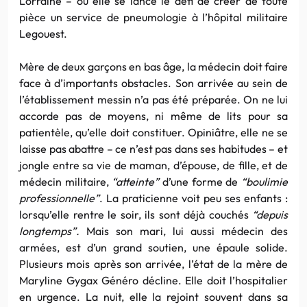
Lorraine – où elle se lance le défi de créer de toute
pièce un service de pneumologie à l’hôpital militaire
Legouest.
Mère de deux garçons en bas âge, la médecin doit faire
face à d’importants obstacles. Son arrivée au sein de
l’établissement messin n’a pas été préparée. On ne lui
accorde pas de moyens, ni même de lits pour sa
patientèle, qu’elle doit constituer. Opiniâtre, elle ne se
laisse pas abattre – ce n’est pas dans ses habitudes – et
jongle entre sa vie de maman, d’épouse, de fille, et de
médecin militaire,
“atteinte”
d’une forme de
“boulimie
professionnelle”
. La praticienne voit peu ses enfants :
lorsqu’elle rentre le soir, ils sont déjà couchés
“depuis
longtemps”.
Mais son mari, lui aussi médecin des
armées, est d’un grand soutien, une épaule solide.
Plusieurs mois après son arrivée, l’état de la mère de
Maryline Gygax Généro décline. Elle doit l’hospitalier
en urgence. La nuit, elle la rejoint souvent dans sa