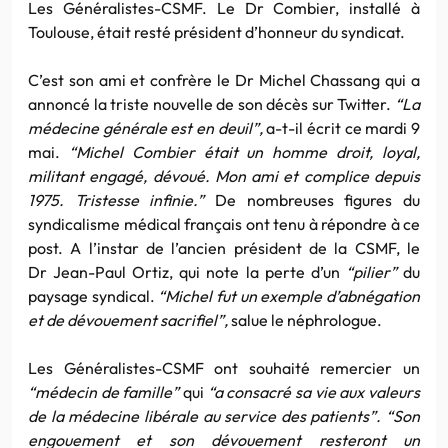
Les Généralistes-CSMF. Le Dr Combier, installé à
Toulouse, était resté président d’honneur du syndicat.
C’est son ami et confrère le Dr Michel Chassang qui a
annoncé la triste nouvelle de son décès sur Twitter.
“La
médecine générale est en deuil”,
a-t-il écrit ce mardi 9
mai.
“Michel Combier était un homme droit, loyal,
militant engagé, dévoué. Mon ami et complice depuis
1975. Tristesse infinie.”
De nombreuses figures du
syndicalisme médical français ont tenu à répondre à ce
post. A l’instar de l’ancien président de la CSMF, le
Dr Jean-Paul Ortiz, qui note la perte d’un
“pilier”
du
paysage syndical.
“Michel fut un exemple d’abnégation
et de dévouement sacrifiel”,
salue le néphrologue.
Les Généralistes-CSMF ont souhaité remercier un
“médecin de famille”
qui
“a consacré sa vie aux valeurs
de la médecine libérale au service des patients”. “Son
engouement et son dévouement resteront un