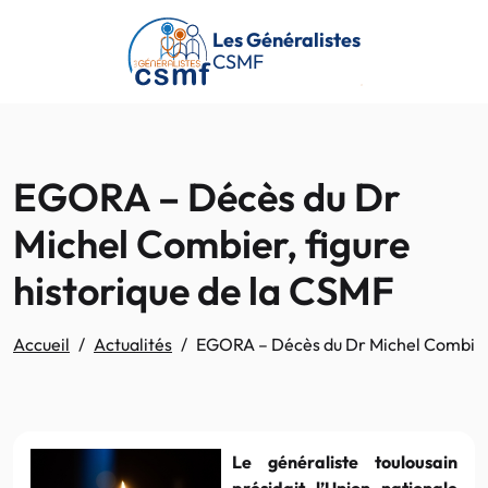
Passer au contenu principal
Les Généralistes
CSMF
EGORA – Décès du Dr
Michel Combier, figure
historique de la CSMF
Accueil
Actualités
EGORA – Décès du Dr Michel Combier, 
Le généraliste toulousain
présidait l’Union nationale