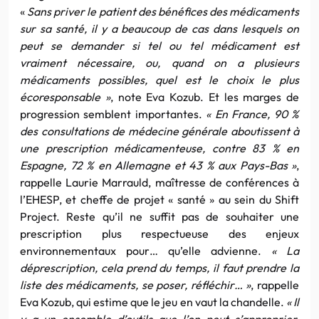
«
Sans priver le patient des bénéfices des médicaments
sur sa santé, il y a beaucoup de cas dans lesquels on
peut se demander si tel ou tel médicament est
vraiment nécessaire, ou, quand on a plusieurs
médicaments possibles, quel est le choix le plus
écoresponsable »
, note Eva Kozub. Et les marges de
progression semblent importantes.
« En France, 90 %
des consultations de médecine générale aboutissent à
une prescription médicamenteuse, contre 83 % en
Espagne, 72 % en Allemagne et 43 % aux Pays-Bas »
,
rappelle Laurie Marrauld, maîtresse de conférences à
l’EHESP, et cheffe de projet « santé » au sein du Shift
Project. Reste qu’il ne suffit pas de souhaiter une
prescription plus respectueuse des enjeux
environnementaux pour…
qu’elle advienne.
« La
déprescription, cela prend du temps, il faut prendre la
liste des médicaments, se poser, réfléchir… »
, rappelle
Eva Kozub, qui estime que le jeu en vaut la chandelle.
« Il
y a un ensemble d’outils que l’on peut s’approprier,