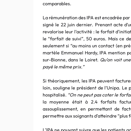
comparables.
La rémunération des IPA est encadrée pa
signé le 22 juin dernier. Prenant acte d’u
revalorise leur l’activité : le forfait d’ini
le “forfait de suivi”, 50 euros. Mais ce d
seulement si “au moins un contact (en prés
martèle Emmanuel Hardy, IPA mention path
sur-Bionne, dans le Loiret.
Qu’on voit une 
payé le même prix.”
Si théoriquement, les IPA peuvent facturer 
loin, souligne le président de l’Unipa. Le
hospitalisé.
“On ne peut pas coter le forfait
la moyenne était à 2.4 forfaits factu
assouplissement, en permettant de fact
permettre aux soignants d’atteindre “plus f
L’IPA ne pouvant suivre que les patients 