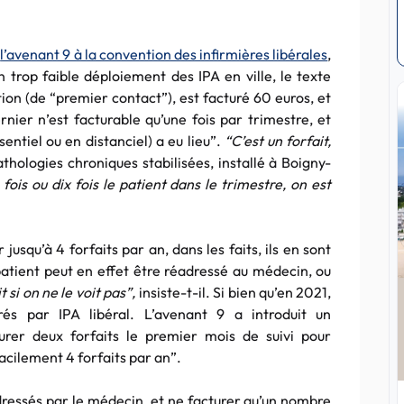
r
l’avenant 9 à la convention des infirmières libérales
,
n trop faible déploiement des IPA en ville, le texte
tiation (de “premier contact”), est facturé 60 euros, et
ernier n’est facturable qu’une fois par trimestre, et
entiel ou en distanciel) a eu lieu”.
“C’est un forfait,
ologies chroniques stabilisées, installé à Boigny-
fois ou dix fois le patient dans le trimestre, on est
jusqu’à 4 forfaits par an, dans les faits, ils en sont
 patient peut en effet être réadressé au médecin, ou
 si on ne le voit pas”,
insiste-t-il. Si bien qu’en 2021,
rés par IPA libéral. L’avenant 9 a introduit un
urer deux forfaits le premier mois de suivi pour
acilement 4 forfaits par an”.
adressés par le médecin, et ne facturer qu’un nombre