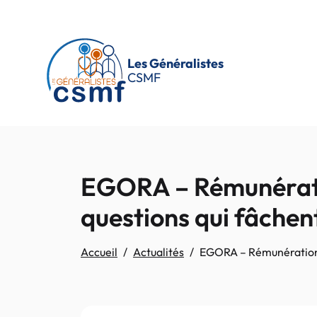
Passer au contenu principal
Les Généralistes
CSMF
EGORA – Rémunératio
questions qui fâchent
Accueil
Actualités
EGORA – Rémunération, r