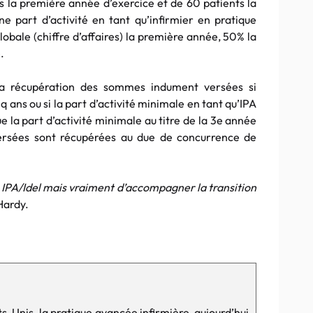
ts la première année d’exercice et de 60 patients la
e part d’activité en tant qu’infirmier en pratique
obale (chiffre d’affaires) la première année, 50% la
.
la récupération des sommes indument versées si
inq ans ou si la part d’activité minimale en tant qu’IPA
ue la part d’activité minimale au titre de la 3e année
 versées sont récupérées au due de concurrence de
te IPA/Idel mais vraiment d’accompagner la transition
Hardy.
-Unis, la pratique avancée infirmière, aujourd’hui