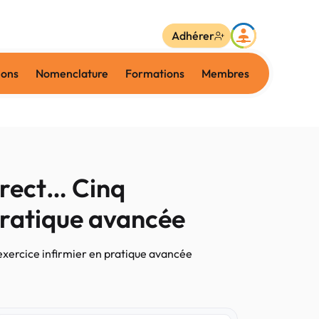
Adhérer
ions
Nomenclature
Formations
Membres
irect… Cinq
 pratique avancée
exercice infirmier en pratique avancée