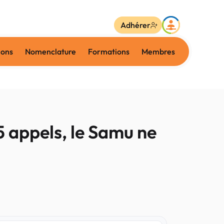
Adhérer
ions
Nomenclature
Formations
Membres
 appels, le Samu ne