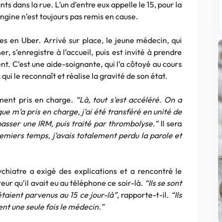
ts dans la rue. L’un d’entre eux appelle le 15, pour la
’angine n’est toujours pas remis en cause.
s en Uber. Arrivé sur place, le jeune médecin, qui
, s’enregistre à l’accueil, puis est invité à prendre
nt. C’est une aide-soignante, qui l’a côtoyé au cours
ui le reconnaît et réalise la gravité de son état.
ement pris en charge.
“Là, tout s’est accéléré. On a
ue m’a pris en charge, j’ai été transféré en unité de
 passer une IRM, puis traité par thrombolyse.”
Il sera
emiers temps, j’avais totalement perdu la parole et
chiatre a exigé des explications et a rencontré le
ur qu’il avait eu au téléphone ce soir-là.
“Ils se sont
étaient parvenus au 15 ce jour-là”,
rapporte-t-il.
“Ils
ment une seule fois le médecin.”