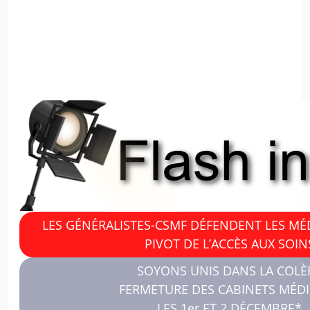
LES GÉNÉRALISTES-CSMF DÉFENDENT LES MÉ
PIVOT DE L’ACCÈS AUX SOIN
SOYONS UNIS DANS LA COLÈ
FERMETURE DES CABINETS MÉD
LES 1er ET 2 DÉCEMBRE*