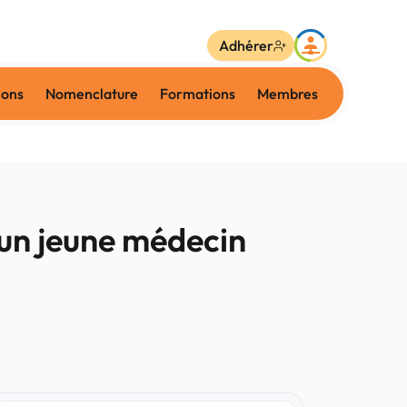
Adhérer
ions
Nomenclature
Formations
Membres
’un jeune médecin