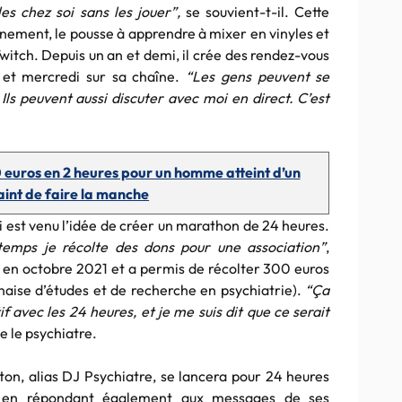
les chez soi sans les jouer”,
se souvient-t-il. Cette
inement, le pousse à apprendre à mixer en vinyles et
witch. Depuis un an et demi, il crée des rendez-vous
et mercredi sur sa chaîne.
“Les gens peuvent se
ls peuvent aussi discuter avec moi en direct. C’est
 euros en 2 heures pour un homme atteint d’un
aint de faire la manche
ui est venu l’idée de créer un marathon de 24 heures.
emps je récolte des dons pour une association”
,
eu en octobre 2021 et a permis de récolter 300 euros
nnaise d’études et de recherche en psychiatrie).
“Ça
 avec les 24 heures, et je me suis dit que ce serait
 le psychiatre.
on, alias DJ Psychiatre, se lancera pour 24 heures
t en répondant également aux messages de ses