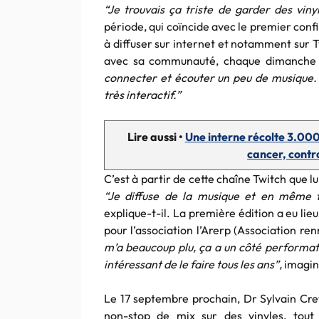
“Je trouvais ça triste de garder des viny
période, qui coïncide avec le premier conf
à diffuser sur internet et notamment sur T
avec sa communauté, chaque dimanche 
connecter et écouter un peu de musique. I
très interactif.”
Lire aussi •
Une interne récolte 3.000
cancer, contr
C’est à partir de cette chaîne Twitch que l
“Je diffuse de la musique et en même t
explique-t-il. La première édition a eu li
pour l’association l’Arerp (Association re
m’a beaucoup plu, ça a un côté performatif
intéressant de le faire tous les ans”,
imagine
Le 17 septembre prochain, Dr Sylvain Cret
non-stop de mix sur des vinyles, tou