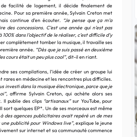
de facilité de logement, il décide finalement de
decine. Pour sa première année, Sylvain Creton met
mais continue d’en écouter.
“Je pense que ça m’a
re des concessions. C’est une année qui n’est pas
100% dans l’objectif de le réaliser, c’est difficile d’y
sser complètement tomber la musique, il travaille ses
a première année.
“Dès que je suis passé en deuxième
s cours était un peu plus cool”,
dit-il en riant.
ndre ses compilations, l’idée de créer un groupe lui
nt rares en médecine et les rencontres plus difficiles.
lus investi dans la musique électronique, parce que je
oi”,
affirme Sylvain Creton, qui achète alors ses
Il publie des clips
“artisanaux”
sur YouTube, pour
 Il sort quelques EP*. Un de ses morceaux est même
 des agences publicitaires avait repéré un de mes
s une publicité pour Windows live”,
explique le jeune
lusivement sur internet et sa communauté commence