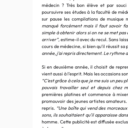
médecin ? Très bon élève et par souci 
poursuivre ses études à la faculté de mé
sur pause les compilations de musique 
manqué forcément mais il faut savoir fai
simple à obtenir alors si on ne se met pas à 
arriver”,
estime-il avec du recul. Sans lai
cours de médecine, si bien qu’il réussit s
année, j’ai repris directement. Le rythme de
Si en deuxième année, il choisit de repre
vient aussi à l’esprit. Mais les occasions so
“C’est grâce à cela que je me suis un peu p
pouvais travailler seul et depuis chez m
premières platines et commence à mixer. 
promouvoir des jeunes artistes amateurs.
repris.
“Une boîte qui vend des morceaux à
sons, ils souhaitaient qu’il apparaisse dan
homme. Cette publicité est diffusée exc