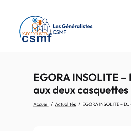
Passer au contenu principal
Les Généralistes
CSMF
EGORA INSOLITE – DJ
aux deux casquettes
Accueil
Actualités
EGORA INSOLITE – DJ et