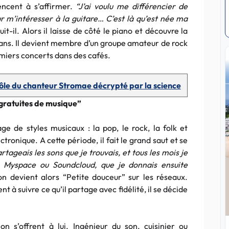
ncent à s’affirmer.
“J’ai voulu me différencier de
ur m’intéresser à la guitare… C’est là qu’est née ma
it-il. Alors il laisse de côté le piano et découvre la
nq ans. Il devient membre d’un groupe amateur de rock
emiers concerts dans des cafés.
 rôle du chanteur Stromae décrypté par la science
s gratuites de musique”
age de styles musicaux : la pop, le rock, la folk et
tronique. A cette période, il fait le grand saut et se
artageais les sons que je trouvais, et tous les mois je
r Myspace ou Soundcloud, que je donnais ensuite
on devient alors “Petite douceur” sur les réseaux.
à suivre ce qu’il partage avec fidélité, il se décide
on s’offrent à lui. Ingénieur du son, cuisinier ou