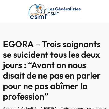
Passer au contenu principal
Les Généralistes
CSMF
EGORA – Trois soignants
se suicident tous les deux
jours : “Avant on nous
disait de ne pas en parler
pour ne pas abîmer la
profession”
Accueil
Actualités
EGORA – Trois soignants se suicident t