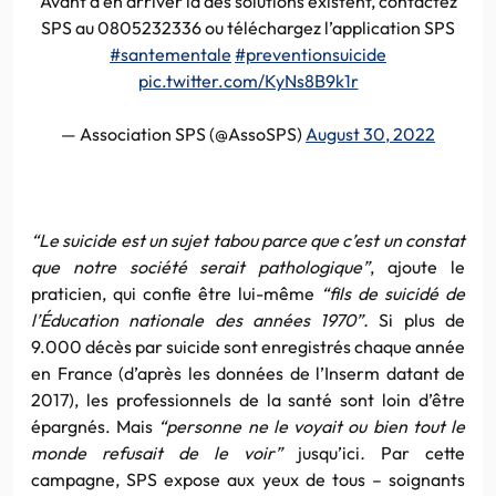
Avant d’en arriver là des solutions existent, contactez
SPS au 0805232336 ou téléchargez l’application SPS
#santementale
#preventionsuicide
pic.twitter.com/KyNs8B9k1r
— Association SPS (@AssoSPS)
August 30, 2022
“Le suicide est un sujet tabou parce que c’est un constat
que notre société serait pathologique”
, ajoute le
praticien, qui confie être lui-même
“fils de suicidé de
l’Éducation nationale des années 1970”.
Si plus de
9.000 décès par suicide sont enregistrés chaque année
en France (d’après les données de l’Inserm datant de
2017), les professionnels de la santé sont loin d’être
épargnés. Mais
“personne ne le voyait ou bien tout le
monde refusait de le voir”
jusqu’ici
.
Par cette
campagne, SPS expose aux yeux de tous – soignants