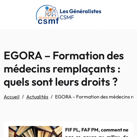
Passer au contenu principal
Les Généralistes
CSMF
EGORA – Formation des
médecins remplaçants :
quels sont leurs droits ?
Accueil
Actualités
EGORA – Formation des médecins rempl
FIF PL, FAF PM, comment ne
pas se noyer au milieu de