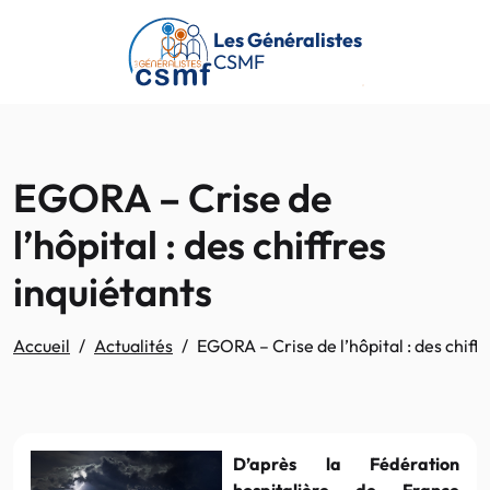
Passer au contenu principal
Les Généralistes
CSMF
EGORA – Crise de
l’hôpital : des chiffres
inquiétants
Accueil
Actualités
EGORA – Crise de l’hôpital : des chiffr
D’après la Fédération
hospitalière de France