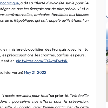
émocratique
, a dit sa
“fierté d’avoir été sur le pont 24
otéger ce que les français ont de plus précieux”
et a
ons confraternelles, amicales, familiales aux blouses
s de la République, qui ont rappelé qu’ils étaient un
e, le ministère du quotidien des Français, avec fierté.
 les préoccupations, les craintes, parfois les peurs,
ut entier.
pic.twitter.com/GYAymDwtsK
@olivierveran)
May 21, 2022
e
“l’accès aux soins pour tous”
sa priorité. “
Ma feuille
ident : poursuivre nos efforts pour la prévention,
 ville, à l’hôpital, avec l’enjeu particulier de cette