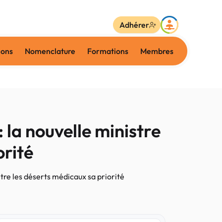
Adhérer
ions
Nomenclature
Formations
Membres
 la nouvelle ministre
orité
ntre les déserts médicaux sa priorité