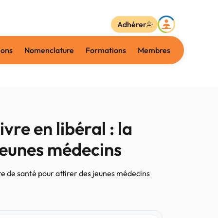
Adhérer
ions
Nomenclature
Formations
Membres
re en libéral : la
 jeunes médecins
re de santé pour attirer des jeunes médecins