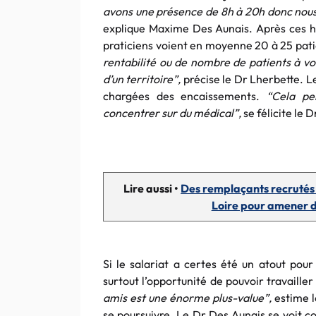
avons une présence de 8h à 20h donc nous n
explique Maxime Des Aunais. Après ces hor
praticiens voient en moyenne 20 à 25 pati
rentabilité ou de nombre de patients à vo
d’un territoire”,
précise le Dr Lherbette. Le
chargées des encaissements.
“Cela pe
concentrer sur du médical”,
se félicite le 
Lire aussi •
Des remplaçants recrutés p
Loire pour amener d
Si le salariat a certes été un atout pour
surtout l’opportunité de pouvoir travailler
amis est une énorme plus-value”,
estime l
se poursuivre. Le Dr Des Aunais se voit c