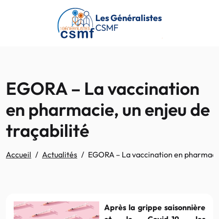
Passer au contenu principal
Les Généralistes
CSMF
EGORA – La vaccination
en pharmacie, un enjeu de
traçabilité
Accueil
Actualités
EGORA – La vaccination en pharmacie,
Après la grippe saisonnière
et le Covid-19, les