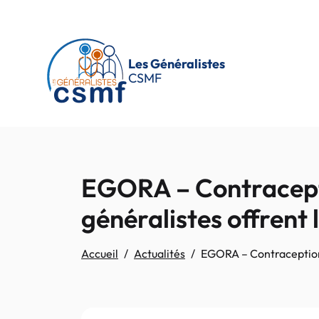
Passer au contenu principal
Les Généralistes
CSMF
EGORA – Contracepti
généralistes offrent
Accueil
Actualités
EGORA – Contraception,