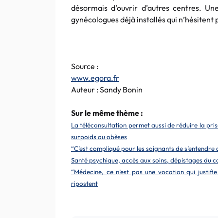
désormais d’ouvrir d’autres centres. Un
gynécologues déjà installés qui n’hésitent 
Source :
www.egora.fr
Auteur : Sandy Bonin
Sur le même thème :
La téléconsultation permet aussi de réduire la pri
surpoids ou obèses
“C’est compliqué pour les soignants de s’entendre d
Santé psychique, accès aux soins, dépistages du
“Médecine, ce n’est pas une vocation qui justifie
ripostent