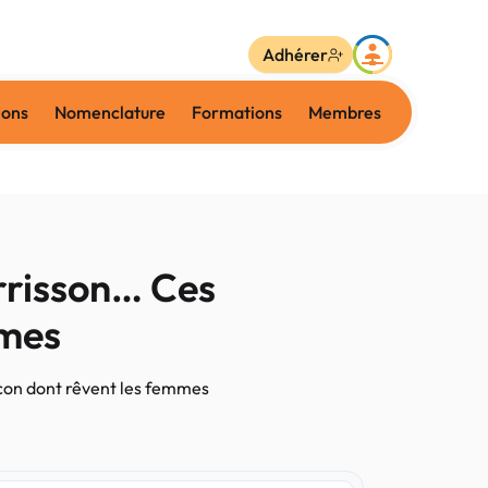
Adhérer
ions
Nomenclature
Formations
Membres
rrisson… Ces
mmes
ocon dont rêvent les femmes