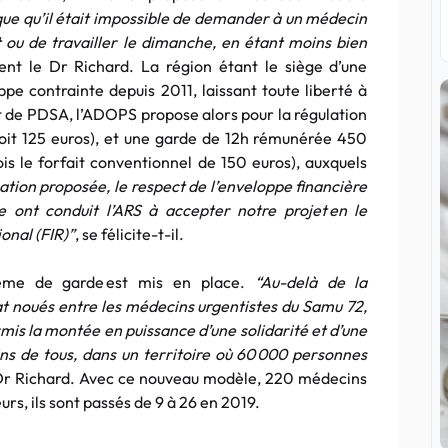
que qu’il était impossible de demander à un médecin
t ou de travailler le dimanche, en étant moins bien
ent le Dr Richard. La région étant le siège d’une
e contrainte depuis 2011, laissant toute liberté à
 de PDSA, l’ADOPS propose alors pour la régulation
(soit 125 euros), et une garde de 12h rémunérée 450
ois le forfait conventionnel de 150 euros), auxquels
ation proposée, le respect de l’enveloppe financière
e ont conduit l’ARS à accepter notre projet en le
onal (FIR)”
, se félicite-t-il.
tème de garde est mis en place.
“Au-delà de la
iat noués entre les médecins urgentistes du Samu 72,
ermis la montée en puissance d’une solidarité et d’une
oins de tous, dans un territoire où 60 000 personnes
e Dr Richard. Avec ce nouveau modèle, 220 médecins
rs, ils sont passés de 9 à 26 en 2019.