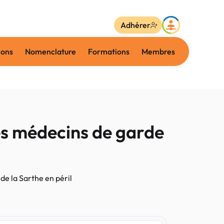
Adhérer
ions
Nomenclature
Formations
Membres
s médecins de garde
e la Sarthe en péril