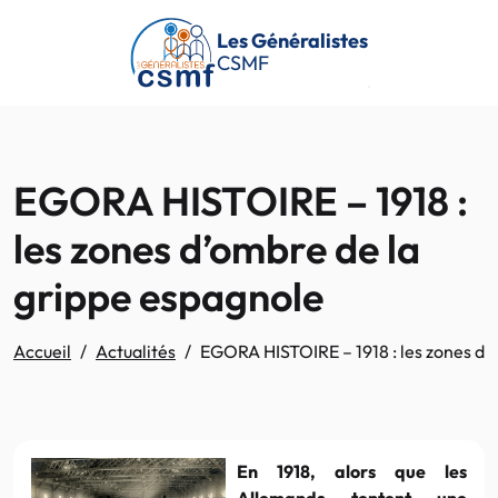
Passer au contenu principal
Les Généralistes
CSMF
EGORA HISTOIRE – 1918 :
les zones d’ombre de la
grippe espagnole
Accueil
Actualités
EGORA HISTOIRE – 1918 : les zones d’
En 1918, alors que les
Allemands tentent une