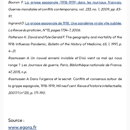
Bouron F.
La grippe espagnole (1918-1919) dans les journaux français.
Guerres mondiales et conflits contemporains, vol. 233, no. 1, 2009, pp. 83-
91.
Ingrand D.
La grippe espagnole de 1918. Une pandémie virale vite oubliée
,
La Revue du praticien, N°15, pages 1734-7, 2006.
Patterson K. David and Pyle Gerald F.
The geography and mortality of the
1918 Influenza Pandemic,
Bulletin of the History of Medicine, 65, 1, 1991, p.
4–21.
Rasmussen A.
Un nouvel ennemi invisible
et
D’où vient ce mal qui nous
ronge ?
Les Journaux de guerre, Paris, Bibliothèque nationale de France,
47, 2015, n.p.
Rasmussen A.
Dans l’urgence et le secret. Conflits et consensus autour de
la grippe espagnole, 1918-1919,
Mil neuf cent. Revue d’histoire intellectuelle,
2007/1 (n°25), p. 171-190.
Source :
www.egora.fr