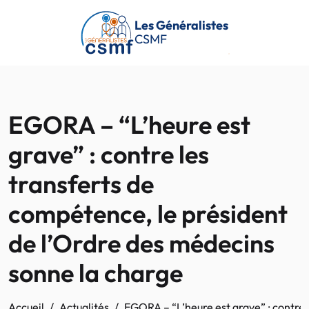
Passer au contenu principal
Les Généralistes
CSMF
EGORA – “L’heure est
grave” : contre les
transferts de
compétence, le président
de l’Ordre des médecins
sonne la charge
Accueil
Actualités
EGORA – “L’heure est grave” : contre 