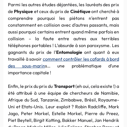
Parmi les autres études déjantées, les lauréats des prix
de
Physique
et ceux du prix de
Cinétique
ont cherché à
comprendre pourquoi les piétons n’entrent pas
constamment en collision avec d’autres passants, mais
aussi pourquoi certains entrent quand même parfois en
collision – la faute entre autres aux terribles
téléphones portables ! L’absurde à son paroxysme. Les
gagnants du prix de l’
Entomologie
ont quant à eux
travaillé à savoir
comment contrôler les cafards à bord
des sous-marin
s… une problématique d’une
importance capitale !
Enfin, le prix du prix du
Transport
(eh oui, cela existe !) a
été attribué à une équipe de chercheurs de Namibie,
Afrique du Sud, Tanzanie, Zimbabwe, Brésil, Royaume-
Uni et Etats-Unis. Leur exploit ? Robin Radcliffe, Mark
Jago, Peter Morkel, Estelle Morkel, Pierre du Preez,
Piet Beytell, Birgit Kotting, Bakker Manuel, Jan Hendrik
du Preez, Michele Miller, Julia Felippe, Stephen Parry et