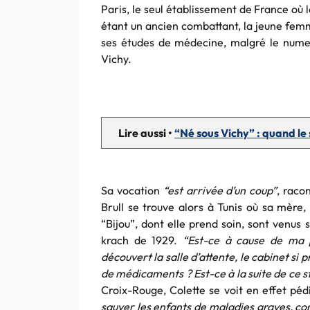
Paris, le seul établissement de France où
étant un ancien combattant, la jeune femm
ses études de médecine, malgré le nume
Vichy.
Lire aussi •
“Né sous Vichy” : quand le
Sa vocation
“est arrivée d’un coup”
, raco
Brull se trouve alors à Tunis où sa mère,
“Bijou”, dont elle prend soin, sont venus s
krach de 1929.
“Est-ce à cause de ma p
découvert la salle d’attente, le cabinet si 
de médicaments ? Est-ce à la suite de ce st
Croix-Rouge, Colette se voit en effet péd
sauver les enfants de maladies graves, c