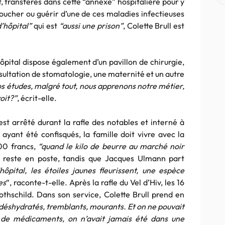
, transférés dans cette “annexe” hospitalière pour y
coucher ou guérir d’une de ces maladies infectieuses
d’hôpital”
qui est
“aussi une prison”
, Colette Brull est
ôpital dispose également d’un pavillon de chirurgie,
nsultation de stomatologie, une maternité et un autre
s études, malgré tout, nous apprenons notre métier,
oit?”
, écrit-elle.
st arrêté durant la rafle des notables et interné à
yant été confisqués, la famille doit vivre avec la
00 francs,
“quand le kilo de beurre au marché noir
ne reste en poste, tandis que Jacques Ulmann part
’hôpital, les étoiles jaunes fleurissent, une espèce
es
“, raconte-t-elle. Après la rafle du Vel d’Hiv, les 16
 Rothschild. Dans son service, Colette Brull prend en
 déshydratés, tremblants, mourants. Et on ne pouvait
s de médicaments, on n’avait jamais été dans une