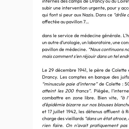
internés des camps de Drancy ou du Loiret
subir une intervention urgente, pour y ac
qui font si peur aux Nazis. Dans ce
“drôle 
affectée au pavillon 7…
dans le service de médecine générale. L’h
un autre d’urologie, un laboratoire, une co
pavillon de médecine.
“Nous continuons no
mais comment s’en réjouir dans un tel endr
Le 29 décembre 1941, le père de Colette e
Drancy. Les comptes en banque des juifs a
“minuscule paie d’interne”
de Colette : 5
atteint les 200 francs”
. Piégée, l’inter
combattre en zone libre. Bien vite,
“à l
d’épidémie bizarre sur nos blouses blanch
et 17 juillet 1942, les détenus affluent à
charge des vieillards
“dans un état atroce,
rien faire. On n’avait pratiquement pa