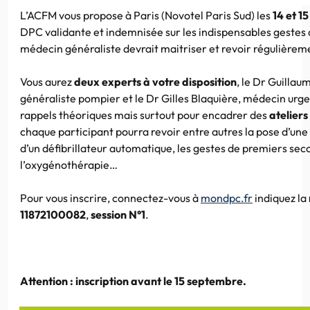
L’ACFM vous propose à Paris (Novotel Paris Sud) les
14 et 1
DPC validante et indemnisée sur les indispensables gestes 
médecin généraliste devrait maitriser et revoir régulièrem
Vous aurez
deux experts à votre disposition
, le Dr Guilla
généraliste pompier et le Dr Gilles Blaquière, médecin urgen
rappels théoriques mais surtout pour encadrer des
ateliers
chaque participant pourra revoir entre autres la pose d’une v
d’un défibrillateur automatique, les gestes de premiers seco
l’oxygénothérapie…
Pour vous inscrire, connectez-vous à
mondpc.fr
indiquez la
11872100082
,
session
N°1
.
Attention : inscription avant le 15 septembre.