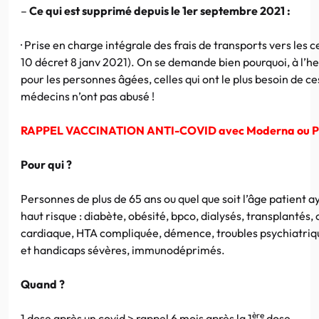
–
Ce qui est supprimé depuis le 1er septembre 2021 :
·
Prise en charge intégrale des frais de transports vers les c
10 décret 8 janv 2021). On se demande bien pourquoi, à l’he
pour les personnes âgées, celles qui ont le plus besoin de ce
médecins n’ont pas abusé !
RAPPEL VACCINATION ANTI-COVID avec Moderna ou Pf
Pour qui ?
Personnes de plus de 65 ans ou quel que soit l’âge patient 
haut risque : diabète, obésité, bpco, dialysés, transplantés, c
cardiaque, HTA compliquée, démence, troubles psychiatriqu
et handicaps sévères, immunodéprimés.
Quand ?
ère
1 dose après un covid > rappel 6 mois après la 1
dose