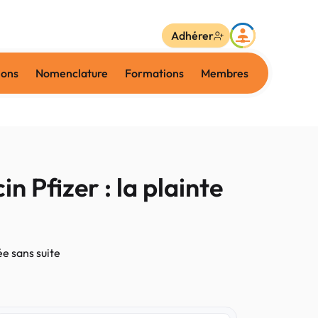
Adhérer
ions
Nomenclature
Formations
Membres
 Pfizer : la plainte
ée sans suite