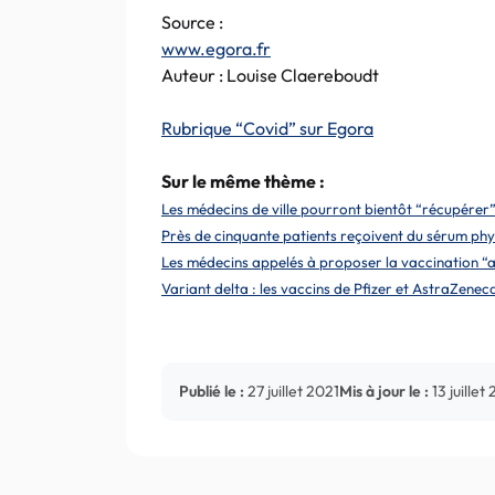
Source :
www.egora.fr
Auteur : Louise Claereboudt
Rubrique “Covid” sur Egora
Sur le même thème :
Les médecins de ville pourront bientôt “récupérer”
Près de cinquante patients reçoivent du sérum phys
Les médecins appelés à proposer la vaccination “ava
Variant delta : les vaccins de Pfizer et AstraZene
Publié le :
27 juillet 2021
Mis à jour le :
13 juillet